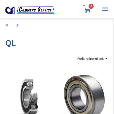
0
QL
QL
Podľa odporúčania