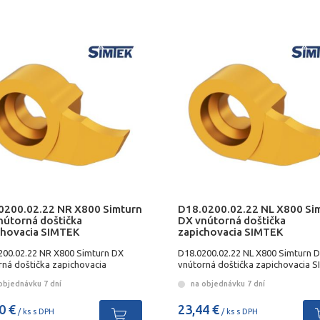
0200.02.22 NR X800 Simturn
D18.0200.02.22 NL X800 Si
nútorná doštička
DX vnútorná doštička
chovacia SIMTEK
zapichovacia SIMTEK
200.02.22 NR X800 Simturn DX
D18.0200.02.22 NL X800 Simturn 
rná doštička zapichovacia
vnútorná doštička zapichovacia 
EKK
objednávku 7 dní
na objednávku 7 dní
0 €
23,44 €
/ ks s DPH
/ ks s DPH