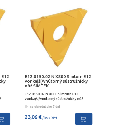
n E12
E12.0150.02 N X800 Simturn E12
cky
vonkajší/vnútorný sústružnícky
nôž SIMTEK
E12.0150.02 N X800 Simturn E12
ž
vonkajší/vnútorný sústružnícky nôž
SIMTEK
na objednávku 7 dní
23,06 €
/ ks s DPH