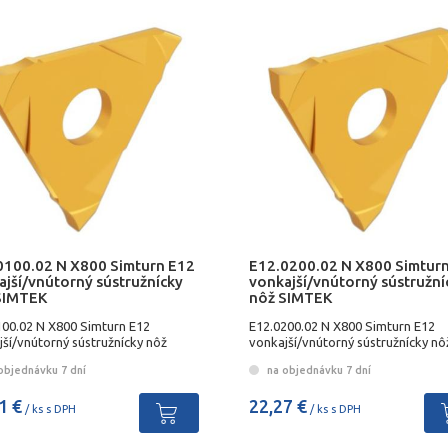
0100.02 N X800 Simturn E12
E12.0200.02 N X800 Simtur
ajší/vnútorný sústružnícky
vonkajší/vnútorný sústružní
SIMTEK
nôž SIMTEK
100.02 N X800 Simturn E12
E12.0200.02 N X800 Simturn E12
ší/vnútorný sústružnícky nôž
vonkajší/vnútorný sústružnícky nô
EK
SIMTEK
objednávku 7 dní
na objednávku 7 dní
1 €
22,27 €
/ ks s DPH
/ ks s DPH