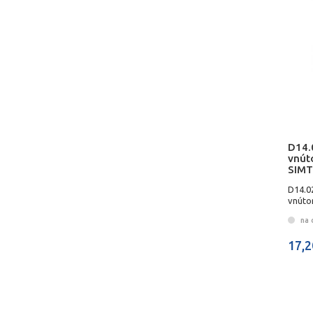
D14.
vnút
SIMT
D14.0
vnúto
na 
17,2