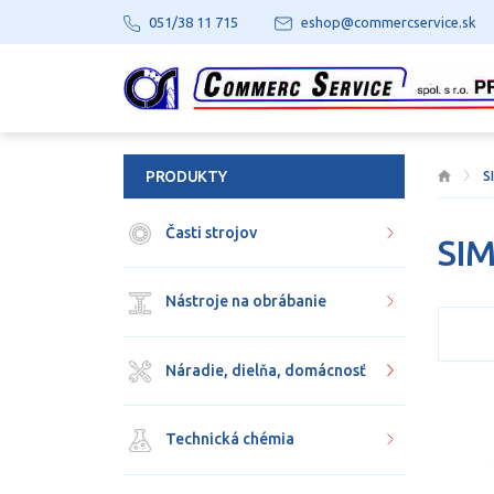
051/38 11 715
eshop@commercservice.sk
PRODUKTY
S
Časti strojov
SI
Nástroje na obrábanie
Náradie, dielňa, domácnosť
Technická chémia