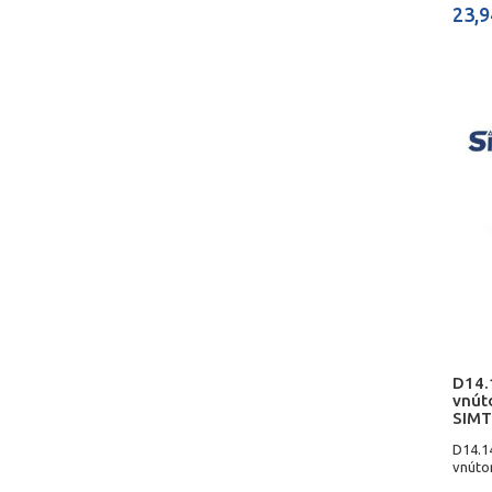
23,9
D14.
vnút
SIMT
D14.1
vnúto