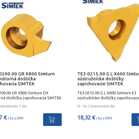
0200.00 GR X800 Simturn
TE3.0215.00 G L X600 Simtu
nútorná doštička
sústružnícke doštičky
chovacia SIMTEK
zapichovacie SIMTEK
200.00 GR X800 Simturn DX
TE3.0215.00 G L X600 Simturn E3
rná doštička zapichovacia SIMTEK
sústružnícke doštičky zapichovaci
SIMTEK
objednávku 7 dní
do 3 pracovných dní
7 €
18,32 €
/ ks s DPH
/ ks s DPH