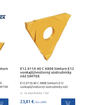
mturn
E12.0110.40 C X808 Simturn E12
vonkajší/vnútorný sústružnícky
nôž SIMTEK
DX
E12.0110.40 C X808 Simturn E12
SIMTEK
vonkajší/vnútorný sústružnícky nôž
SIMTEK
na objednávku 7 dní
23,81 €
/ ks s DPH