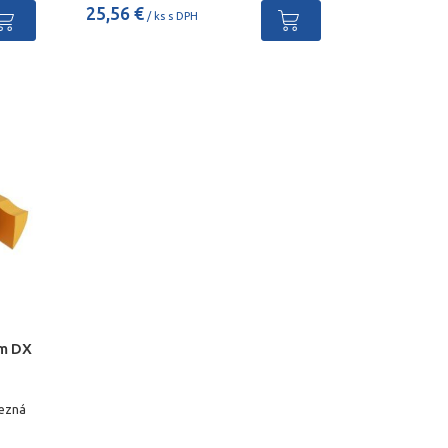
25,56 €
/ ks s DPH
um DX
rezná