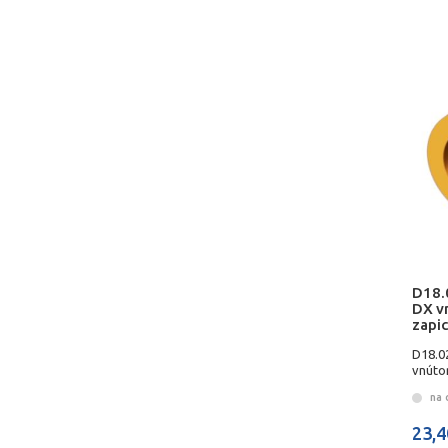
D18.
DX v
zapi
D18.0
vnúto
SIMT
na 
23,4