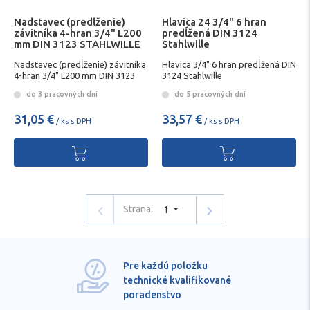
Nadstavec (predĺženie)
Hlavica 24 3/4" 6 hran
závitníka 4-hran 3/4" L200
predĺžená DIN 3124
mm DIN 3123 STAHLWILLE
Stahlwille
Nadstavec (predĺženie) závitníka
Hlavica 3/4" 6 hran predĺžená DIN
4-hran 3/4" L200 mm DIN 3123
3124 Stahlwille
STAHLWILLE
do 3 pracovných dní
do 5 pracovných dní
31,05 €
33,57 €
/ ks s DPH
/ ks s DPH
Strana:
1
Pre každú položku
technické kvalifikované
poradenstvo