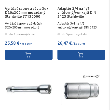
Vyrážač čapov a závlačiek
Adaptér 3/4 na 1/2
D20x200 mm mosadzný
vnútorný/vonkajší DIN
Stahlwille 77130000
3123 Stahlwille
Vyrážač čapov a závlačiek
Adaptér 3/4 na 1/2
D20x200 mm mosadzný
vnútorný/vonkajší DIN 3123
Stahlwille 77130000
Stahlwille
do 7 pracovných dní
do 5 pracovných dní
25,58 €
26,47 €
/ ks s DPH
/ ks s DPH