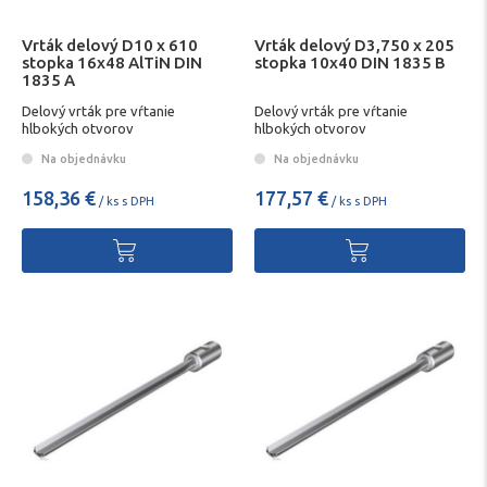
Vrták delový D10 x 610
Vrták delový D3,750 x 205
stopka 16x48 AlTiN DIN
stopka 10x40 DIN 1835 B
1835 A
Delový vrták pre vŕtanie
Delový vrták pre vŕtanie
hlbokých otvorov
hlbokých otvorov
Na objednávku
Na objednávku
158,36 €
177,57 €
/ ks s DPH
/ ks s DPH