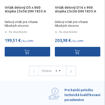
Vrták delový D5 x 800
Vrták delový D16 x 900
stopka 25x56 DIN 1835 A
stopka 25x56 DIN 1835 A
Delový vrták pre vŕtanie
Delový vrták pre vŕtanie
hlbokých otvorov
hlbokých otvorov
Na objednávku
Na objednávku
199,51 €
203,98 €
/ ks s DPH
/ ks s DPH
Strana:
1
Pre každú položku
technické kvalifikované
poradenstvo