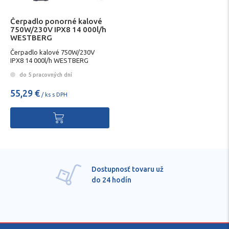
Čerpadlo ponorné kalové
750W/230V IPX8 14 000l/h
WESTBERG
Čerpadlo kalové 750W/230V
IPX8 14 000l/h WESTBERG
do 5 pracovných dní
55,29 €
/ ks s DPH
Pre každú položku
technické kvalifikované
poradenstvo