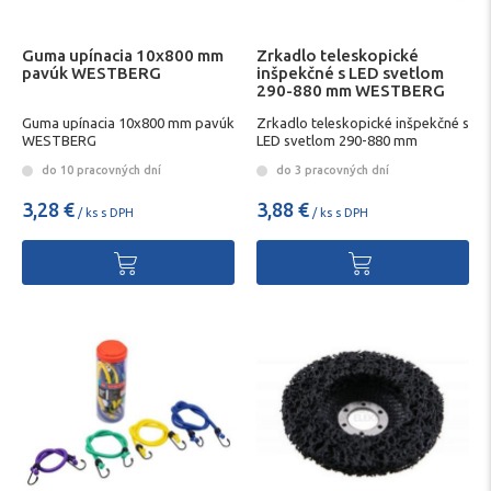
Guma upínacia 10x800 mm
Zrkadlo teleskopické
pavúk WESTBERG
inšpekčné s LED svetlom
290-880 mm WESTBERG
Guma upínacia 10x800 mm pavúk
Zrkadlo teleskopické inšpekčné s
WESTBERG
LED svetlom 290-880 mm
WESTBERG
do 10 pracovných dní
do 3 pracovných dní
3,28 €
3,88 €
/ ks s DPH
/ ks s DPH