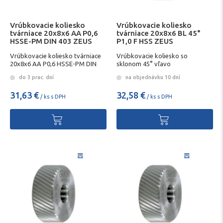
Vrúbkovacie koliesko
Vrúbkovacie koliesko
tvárniace 20x8x6 AA P0,6
tvárniace 20x8x6 BL 45°
HSSE-PM DIN 403 ZEUS
P1,0 F HSS ZEUS
Vrúbkovacie koliesko tvárniace
Vrúbkovacie koliesko so
20x8x6 AA P0,6 HSSE-PM DIN
sklonom 45° vľavo
403 ZEUS
do 3 prac. dní
na objednávku 10 dní
31,63 €
32,58 €
/ ks s DPH
/ ks s DPH