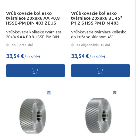
Vrúbkovacie koliesko
Vrúbkovacie koliesko
tvárniace 20x8x6 AA P0,8
tvárniace 20x8x6 BL 45°
HSSE-PM DIN 403 ZEUS
P1,2 S HSS PM DIN 403
Vrúbkovacie koliesko tvárniace
Vrúbkovacie tvárniace koliesko
20x8x6 AA P0,8 HSSE-PM DIN
do kríža so sklonom 45°
403 ZEUS
do 3 prac. dní
na objednávku 10 dní
33,54 €
33,54 €
/ ks s DPH
/ ks s DPH