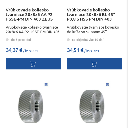
Vrúbkovacie koliesko
Vrúbkovacie koliesko
tvárniace 20x8x6 AA P2
tvárniace 20x8x6 BL 45°
HSSE-PM DIN 403 ZEUS
P0,8 S HSS PM DIN 403
Vrúbkovacie koliesko tvárniace
Vrúbkovacie tvárniace koliesko
20x8x6 AA P2 HSSE-PM DIN 403
do kríža so sklonom 45°
ZEUS
do 3 prac. dní
na objednávku 10 dní
34,37 €
34,51 €
/ ks s DPH
/ ks s DPH